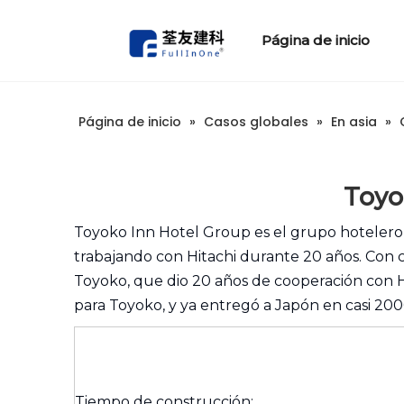
Página de inicio
1. Unidades de baño prefabricado
5. Gabinetes de la cocina
Información técnica
Serie ANZY (atención hospitaly de anci
Serie Enjoy(estilo del sudeste de Asia)
Serie Xuzy (baldosas de cerámica)
Unidades de baño para cruceros
Página de inicio
»
Casos globales
»
En asia
»
Toyo
Toyoko Inn Hotel Group es el grupo hotelero
trabajando con Hitachi durante 20 años. Con c
Toyoko, que dio 20 años de cooperación con 
para Toyoko, y ya entregó a Japón en casi 200
Tiempo de construcción: