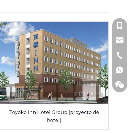
+86-138
3068@c
+86-512
+86138
Toyoko Inn Hotel Group (proyecto de
hotel)