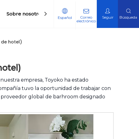
Sobre nosotros
Contáctenos
Correo
Seguir
Búsqueda
Español
electrónico
os de higiene sanitaria
 de Calificación
 de hotel)
otel)
 nuestra empresa, Toyoko ha estado
 compañía tuvo la oportunidad de trabajar con
un proveedor global de barhroom designado