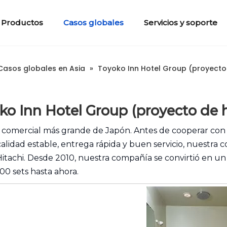
Productos
Casos globales
Servicios y soporte
s
anos)
2. Paneles y bandeja de la ducha
6. Materiales de construcción
En América del Norte
Introducción de la empresa
Ducha de las baldosas de cemento
3. Inodoros portátiles
Preguntas frecuentes
Historia del desarrollo
4. Artícul
Certificado
Casos globales en Asia
»
Toyoko Inn Hotel Group (proyecto
ko Inn Hotel Group (proyecto de h
 comercial más grande de Japón. Antes de cooperar con
alidad estable, entrega rápida y buen servicio, nuestra
Hitachi. Desde 2010, nuestra compañía se convirtió en 
00 sets hasta ahora.