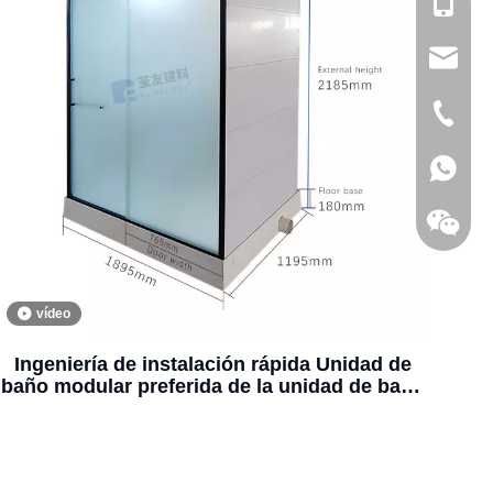
+86-138
3068@c
+86-512
+86138
vídeo
Ingeniería de instalación rápida Unidad de
baño modular preferida de la unidad de baño
(MTU1219)