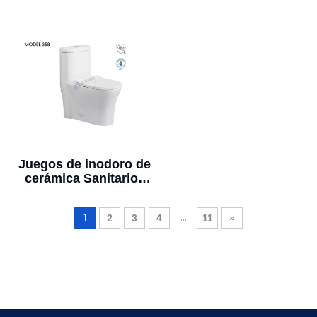
de ABS, puertas de
modernos ensanchan
baño, fabricación
el gabinete de baño
china
impermeable del
fregadero
Juegos de inodoro de
cerámica Sanitarios
para baños de hotel
...
1
2
3
4
11
»