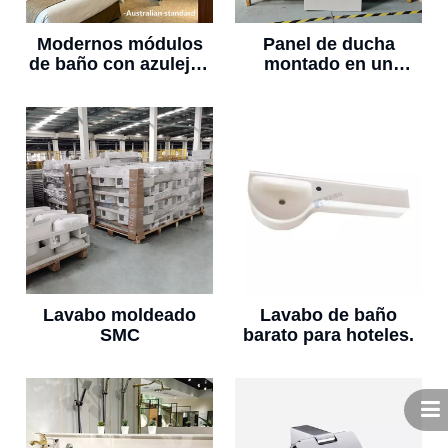
Modernos módulos
Panel de ducha
de baño con azulejos
montado en un
de cerámica con
cuarto de baño de
estándar australiano
lujo para
(QUBP1826)
reconstrucción y
modernización de
una casa
Lavabo moldeado
Lavabo de baño
SMC
barato para hoteles.