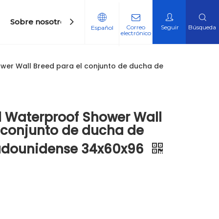
Sobre nosotros
Contáctenos
Correo
Seguir
Búsqueda
Español
electrónico
os de higiene sanitaria
 de Calificación
er Wall Breed para el conjunto de ducha de
 Waterproof Shower Wall
 conjunto de ducha de
adounidense 34x60x96