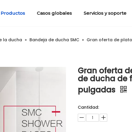
Productos
Casos globales
Servicios y soporte
s
anos)
2. Paneles y bandeja de la ducha
6. Materiales de construcción
En América del Norte
Introducción de la empresa
Ducha de las baldosas de cemento
3. Inodoros portátiles
Preguntas frecuentes
Historia del desarrollo
4. Artícul
Certificado
e la ducha
»
Bandeja de ducha SMC
»
Gran oferta de plato
Gran oferta d
de ducha de f
pulgadas
Cantidad: