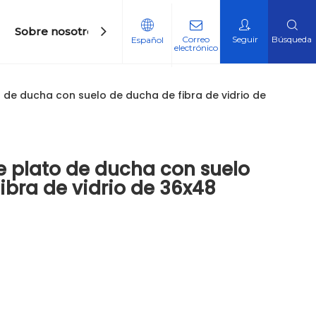
Sobre nosotros
Contáctenos
Correo
Seguir
Búsqueda
Español
electrónico
os de higiene sanitaria
 de Calificación
 de ducha con suelo de ducha de fibra de vidrio de
e plato de ducha con suelo
ibra de vidrio de 36x48