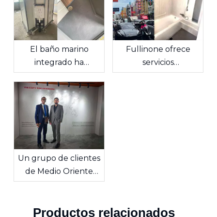
El baño marino
Fullinone ofrece
integrado ha
servicios
completado con éxito
transfronterizos para
la instalación de
potenciar el mercado
prueba.
tailandés
Un grupo de clientes
de Medio Oriente
vino a visitar la fábrica
de fullinone
Productos relacionados